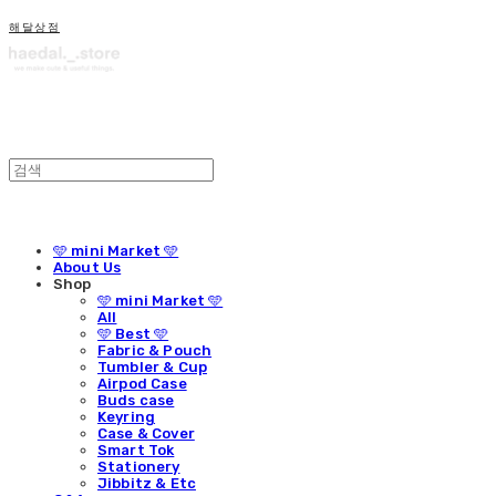
해달상점
🩵 mini Market 🩵
About Us
Shop
🩵 mini Market 🩵
All
🩵 Best 🩵
Fabric & Pouch
Tumbler & Cup
Airpod Case
Buds case
Keyring
Case & Cover
Smart Tok
Stationery
Jibbitz & Etc