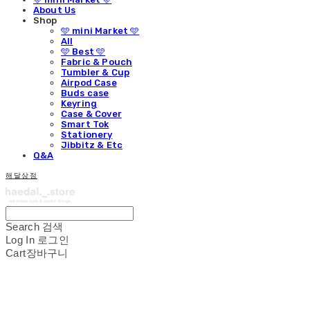
About Us
Shop
🩵 mini Market 🩵
All
🩵 Best 🩵
Fabric & Pouch
Tumbler & Cup
Airpod Case
Buds case
Keyring
Case & Cover
Smart Tok
Stationery
Jibbitz & Etc
Q&A
해달상점
Search
검색
Log In
로그인
Cart
장바구니