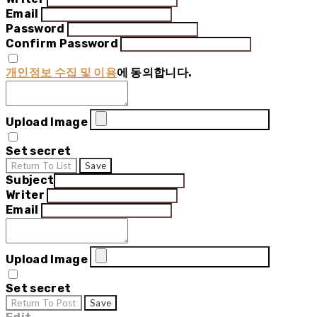
Email
Password
Confirm Password
개인정보 수집 및 이용
에 동의합니다.
Upload Image
Set secret
Return To List
Save
Subject
Writer
Email
Upload Image
Set secret
Return To Post
Save