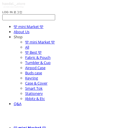
LOG IN
로그인
🩵 mini Market 🩵
About Us
Shop
🩵 mini Market 🩵
All
🩵 Best 🩵
Fabric & Pouch
Tumbler & Cup
Airpod Case
Buds case
Keyring
Case & Cover
Smart Tok
Stationery
Jibbitz & Etc
Q&A
🩵 mini Market 🩵