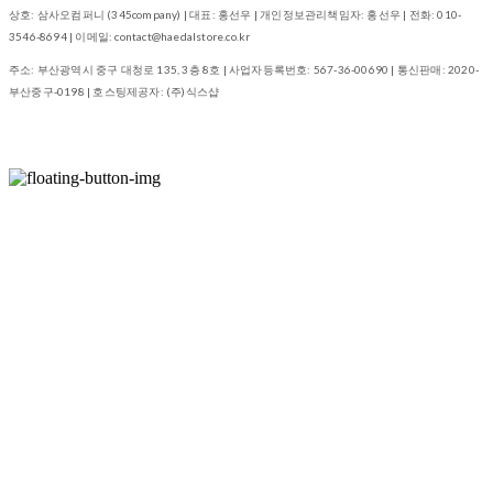
상호: 삼사오컴퍼니 (345company) | 대표: 홍선우 | 개인정보관리책임자: 홍선우 | 전화: 010-
3546-8694 | 이메일: contact@haedalstore.co.kr
주소: 부산광역시 중구 대청로 135, 3층 8호 | 사업자등록번호:
567-36-00690
| 통신판매:
2020-
부산중구-0198
| 호스팅제공자: (주)식스샵