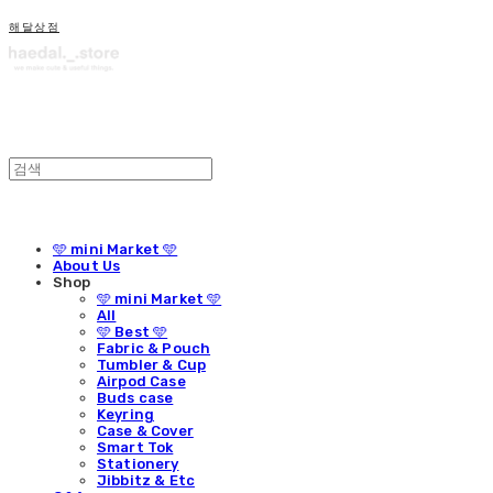
해달상점
🩵 mini Market 🩵
About Us
Shop
🩵 mini Market 🩵
All
🩵 Best 🩵
Fabric & Pouch
Tumbler & Cup
Airpod Case
Buds case
Keyring
Case & Cover
Smart Tok
Stationery
Jibbitz & Etc