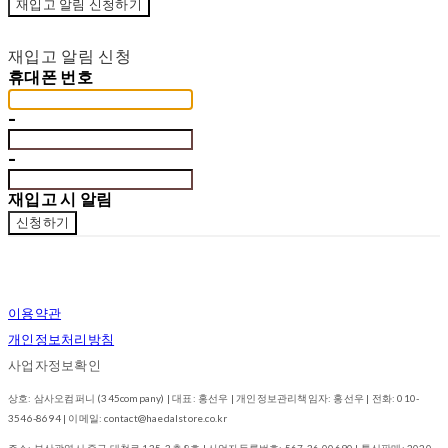
재입고 알림 신청하기
재입고 알림 신청
휴대폰 번호
-
-
재입고 시 알림
신청하기
이용약관
개인정보처리방침
사업자정보확인
상호: 삼사오컴퍼니 (345company) | 대표: 홍선우 | 개인정보관리책임자: 홍선우 | 전화: 010-
3546-8694 | 이메일: contact@haedalstore.co.kr
주소: 부산광역시 중구 대청로 135, 3층 8호 | 사업자등록번호:
567-36-00690
| 통신판매:
2020-