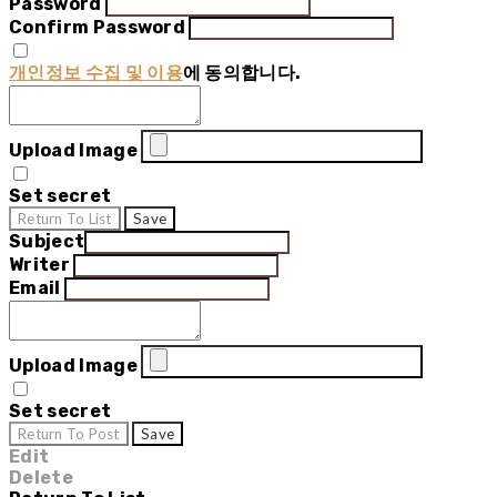
Password
Confirm Password
개인정보 수집 및 이용
에 동의합니다.
Upload Image
Set secret
Return To List
Save
Subject
Writer
Email
Upload Image
Set secret
Return To Post
Save
Edit
Delete