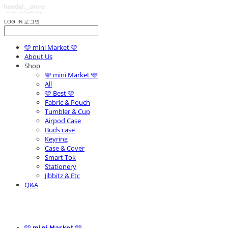
LOG IN
로그인
🩵 mini Market 🩵
About Us
Shop
🩵 mini Market 🩵
All
🩵 Best 🩵
Fabric & Pouch
Tumbler & Cup
Airpod Case
Buds case
Keyring
Case & Cover
Smart Tok
Stationery
Jibbitz & Etc
Q&A
🩵 mini Market 🩵