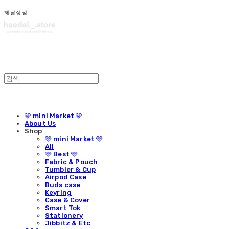
해달상점
🩵 mini Market 🩵
About Us
Shop
🩵 mini Market 🩵
All
🩵 Best 🩵
Fabric & Pouch
Tumbler & Cup
Airpod Case
Buds case
Keyring
Case & Cover
Smart Tok
Stationery
Jibbitz & Etc