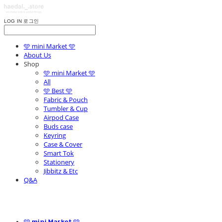
LOG IN
로그인
🩵 mini Market 🩵
About Us
Shop
🩵 mini Market 🩵
All
🩵 Best 🩵
Fabric & Pouch
Tumbler & Cup
Airpod Case
Buds case
Keyring
Case & Cover
Smart Tok
Stationery
Jibbitz & Etc
Q&A
🩵 mini Market 🩵