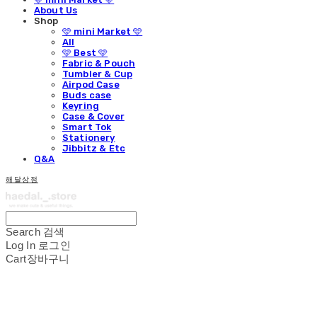
About Us
Shop
🩵 mini Market 🩵
All
🩵 Best 🩵
Fabric & Pouch
Tumbler & Cup
Airpod Case
Buds case
Keyring
Case & Cover
Smart Tok
Stationery
Jibbitz & Etc
Q&A
해달상점
Search
검색
Log In
로그인
Cart
장바구니