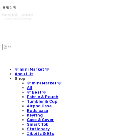
해달상점
🩵 mini Market 🩵
About Us
Shop
🩵 mini Market 🩵
All
🩵 Best 🩵
Fabric & Pouch
Tumbler & Cup
Airpod Case
Buds case
Keyring
Case & Cover
Smart Tok
Stationery
Jibbitz & Etc