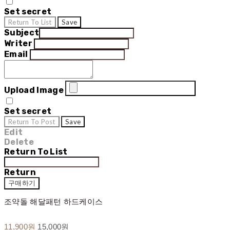
Set secret
Return To List
Save
Subject
Writer
Email
Upload Image
Set secret
Return To Post
Save
Edit
Delete
Return To List
Return
구매하기
조약돌 해달패턴 하드케이스
11,900원
15,000원