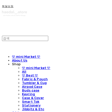
해달상점
🩵 mini Market 🩵
About Us
Shop
🩵 mini Market 🩵
All
🩵 Best 🩵
Fabric & Pouch
Tumbler & Cup
Airpod Case
Buds case
Keyring
Case & Cover
Smart Tok
Stationery
Jibbitz & Etc