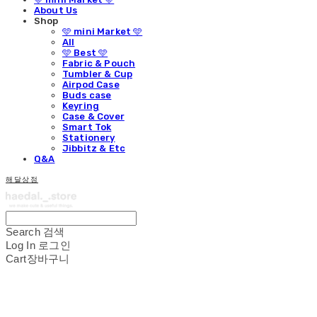
About Us
Shop
🩵 mini Market 🩵
All
🩵 Best 🩵
Fabric & Pouch
Tumbler & Cup
Airpod Case
Buds case
Keyring
Case & Cover
Smart Tok
Stationery
Jibbitz & Etc
Q&A
해달상점
Search
검색
Log In
로그인
Cart
장바구니