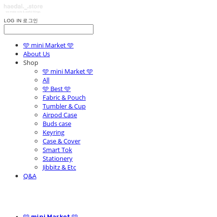
LOG IN
로그인
🩵 mini Market 🩵
About Us
Shop
🩵 mini Market 🩵
All
🩵 Best 🩵
Fabric & Pouch
Tumbler & Cup
Airpod Case
Buds case
Keyring
Case & Cover
Smart Tok
Stationery
Jibbitz & Etc
Q&A
🩵 mini Market 🩵