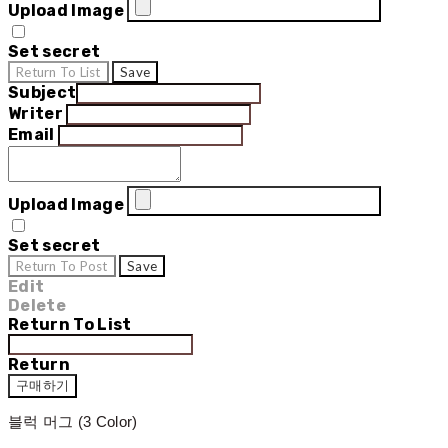
Upload Image
Set secret
Return To List
Save
Subject
Writer
Email
Upload Image
Set secret
Return To Post
Save
Edit
Delete
Return To List
Return
구매하기
블럭 머그 (3 Color)