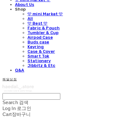
About Us
Shop
🩵 mini Market 🩵
All
🩵 Best 🩵
Fabric & Pouch
Tumbler & Cup
Airpod Case
Buds case
Keyring
Case & Cover
Smart Tok
Stationery
Jibbitz & Etc
Q&A
해달상점
Search
검색
Log In
로그인
Cart
장바구니