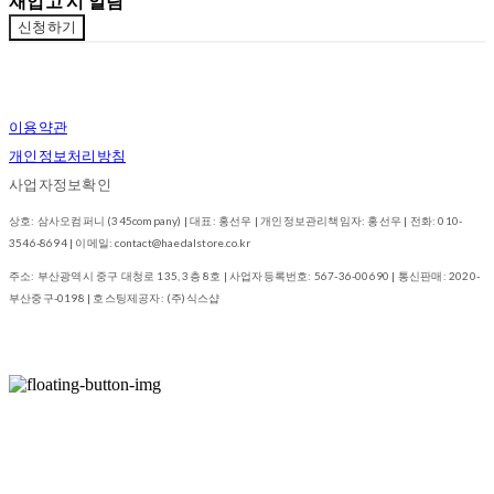
재입고 시 알림
신청하기
이용약관
개인정보처리방침
사업자정보확인
상호: 삼사오컴퍼니 (345company) | 대표: 홍선우 | 개인정보관리책임자: 홍선우 | 전화: 010-
3546-8694 | 이메일: contact@haedalstore.co.kr
주소: 부산광역시 중구 대청로 135, 3층 8호 | 사업자등록번호:
567-36-00690
| 통신판매:
2020-
부산중구-0198
| 호스팅제공자: (주)식스샵