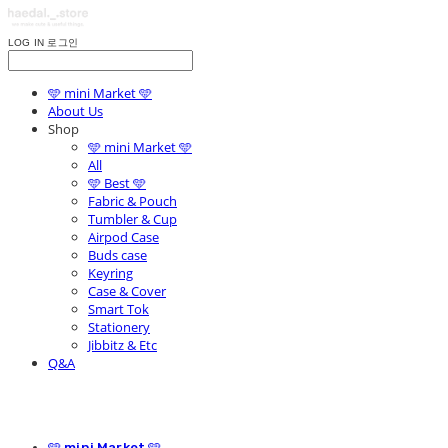
LOG IN
로그인
🩵 mini Market 🩵
About Us
Shop
🩵 mini Market 🩵
All
🩵 Best 🩵
Fabric & Pouch
Tumbler & Cup
Airpod Case
Buds case
Keyring
Case & Cover
Smart Tok
Stationery
Jibbitz & Etc
Q&A
🩵 mini Market 🩵