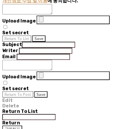
개인정보 수집 및 이용
에 동의합니다.
Upload Image
Set secret
Return To List
Save
Subject
Writer
Email
Upload Image
Set secret
Return To Post
Save
Edit
Delete
Return To List
Return
구매하기