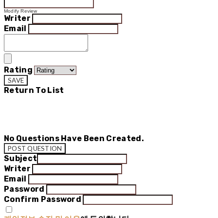
Modify Review
Writer
Email
Rating
SAVE
Return To List
No Questions Have Been Created.
POST QUESTION
Subject
Writer
Email
Password
Confirm Password