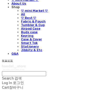
About Us
Shop
🩵 mini Market 🩵
All
🩵 Best 🩵
Fabric & Pouch
Tumbler & Cup
Airpod Case
Buds case
Keyring
Case & Cover
Smart Tok
Stationery
Jibbitz & Etc
Q&A
해달상점
Search
검색
Log In
로그인
Cart
장바구니