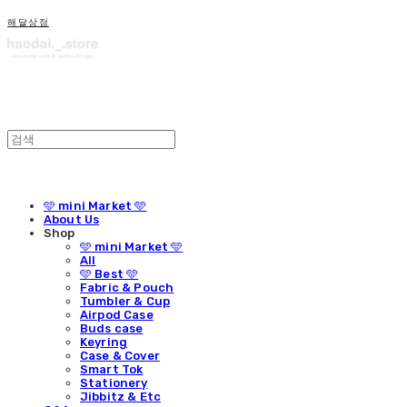
해달상점
🩵 mini Market 🩵
About Us
Shop
🩵 mini Market 🩵
All
🩵 Best 🩵
Fabric & Pouch
Tumbler & Cup
Airpod Case
Buds case
Keyring
Case & Cover
Smart Tok
Stationery
Jibbitz & Etc