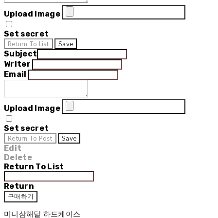
Upload Image
Set secret
Return To List
Save
Subject
Writer
Email
Upload Image
Set secret
Return To Post
Save
Edit
Delete
Return To List
Return
구매하기
미니삼해달 하드케이스