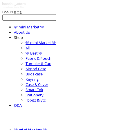
LOG IN
로그인
🩵 mini Market 🩵
About Us
Shop
🩵 mini Market 🩵
All
🩵 Best 🩵
Fabric & Pouch
Tumbler & Cup
Airpod Case
Buds case
Keyring
Case & Cover
Smart Tok
Stationery
Jibbitz & Etc
Q&A
🩵 mini Market 🩵