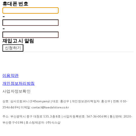
휴대폰 번호
-
-
재입고 시 알림
신청하기
이용약관
개인정보처리방침
사업자정보확인
상호: 삼사오컴퍼니 (345company) | 대표: 홍선우 | 개인정보관리책임자: 홍선우 | 전화: 010-
3546-8694 | 이메일: contact@haedalstore.co.kr
주소: 부산광역시 중구 대청로 135, 3층 8호 | 사업자등록번호:
567-36-00690
| 통신판매:
2020-
부산중구-0198
| 호스팅제공자: (주)식스샵